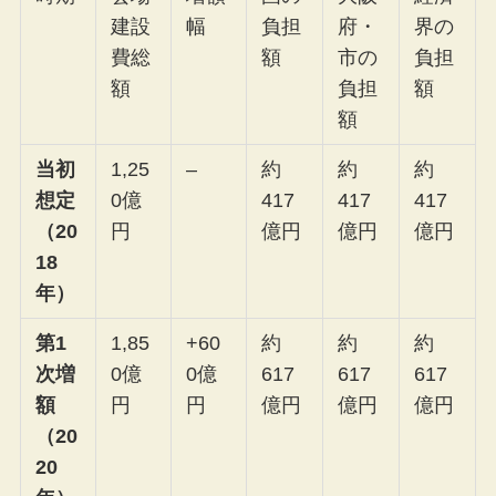
建設
幅
負担
府・
界の
費総
額
市の
負担
額
負担
額
額
当初
1,25
–
約
約
約
想定
0億
417
417
417
（20
円
億円
億円
億円
18
年）
第1
1,85
+60
約
約
約
次増
0億
0億
617
617
617
額
円
円
億円
億円
億円
（20
20