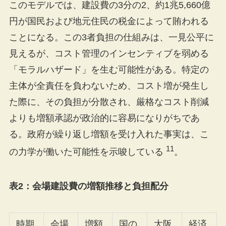
このモデルでは、建設費の3分の2、約1兆5,660億
円が国民および地元住民の税金によって賄われる
ことになる。この3者負担の仕組みは、一見公平に
見えるが、コスト管理のインセンティブを弱める
「モラルハザード」を生む可能性がある。特定の
主体が全責任を負わないため、コスト増が発生し
た際に、その負担が分散され、厳格なコスト削減
よりも増額承認が政治的に容易になりがちであ
る。政府が繰り返し増額を受け入れた事実は、こ
11
の力学が働いた可能性を示唆している
。
表2：会場建設費の増額推移と負担配分
時期
会場
増額
国の
大阪
経済