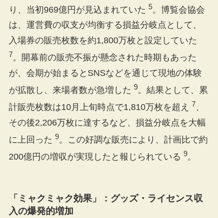
5
り、当初969億円が見込まれていた
。博覧会協会
は、運営費の収支が均衡する損益分岐点として、
入場券の販売枚数を約1,800万枚と設定していた
7
。開幕前の販売不振が懸念された時期もあった
が、会期が始まるとSNSなどを通じて現地の体験
9
が拡散し、来場者数が急増した
。結果として、累
7
計販売枚数は10月上旬時点で1,810万枚を超え
、
その後2,206万枚に達するなど、損益分岐点を大幅
9
に上回った
。この好調な販売により、計画比で約
9
200億円の増収が実現したと報じられている
。
「ミャクミャク効果」：グッズ・ライセンス収
入の爆発的増加