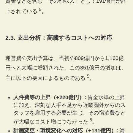
賛金などを含む「その他収入」として191億円が計
5
上されている
。
2.3. 支出分析：高騰するコストへの対応
運営費の支出予算は、当初の809億円から1,160億
円へと大幅に増額された。この351億円の増加は、
5
主に以下の要因によるものである
。
人件費等の上昇（+220億円）:
賃金水準の上昇
に加え、深刻な人手不足から近畿圏外からのス
タッフを雇用する必要が生じ、その宿泊費など
5
が大幅なコスト増につながった
。
計画変更・環境変化への対応（+131億円）:
海