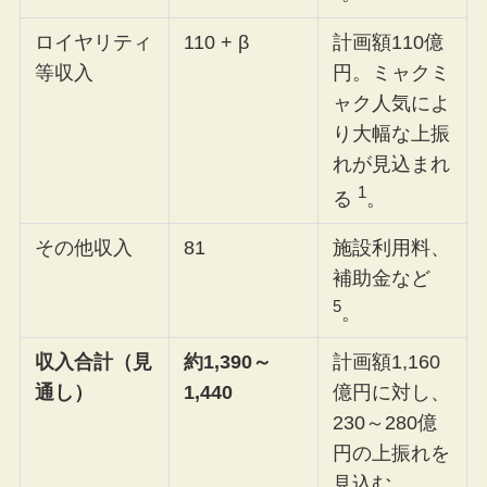
ロイヤリティ
110 + β
計画額110億
等収入
円。ミャクミ
ャク人気によ
り大幅な上振
れが見込まれ
1
る
。
その他収入
81
施設利用料、
補助金など
5
。
収入合計（見
約1,390～
計画額1,160
通し）
1,440
億円に対し、
230～280億
円の上振れを
見込む。