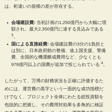
は、桁違いの規模の差が存在する。
会場建設費:
当初計画の1,250億円から大幅に増
額され、最大2,350億円に達する見込みである
3
。
国による直接経費:
会場建設費の3分の1負担と
は別に、日本政府館の整備、途上国支援、警備
費、全国的な機運醸成費用など、少なくとも
4
978億円以上の国費が追加で投じられている
。
したがって、万博の財務状況を正確に評価するた
めには、運営費の黒字という一面的な成功指標だ
けでなく、プロジェクト全体にわたる総投資額を
包括的に把握し、その費用対効果を多角的に検証