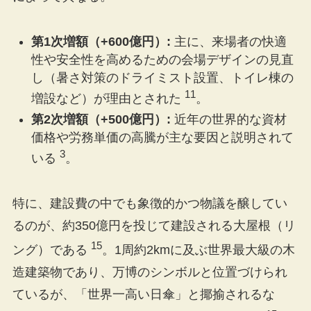
第1次増額（+600億円）:
主に、来場者の快適
性や安全性を高めるための会場デザインの見直
し（暑さ対策のドライミスト設置、トイレ棟の
11
増設など）が理由とされた
。
第2次増額（+500億円）:
近年の世界的な資材
価格や労務単価の高騰が主な要因と説明されて
3
いる
。
特に、建設費の中でも象徴的かつ物議を醸してい
るのが、約350億円を投じて建設される大屋根（リ
15
ング）である
。1周約2kmに及ぶ世界最大級の木
造建築物であり、万博のシンボルと位置づけられ
ているが、「世界一高い日傘」と揶揄されるな