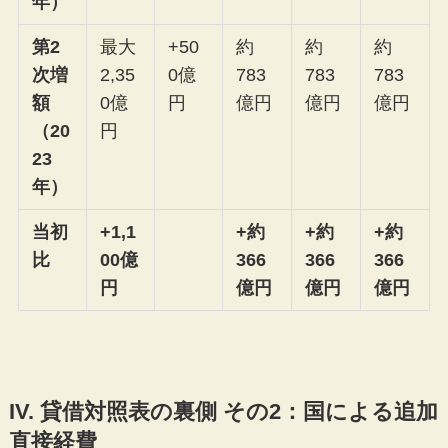
年）
第2
最大
+50
約
約
約
次増
2,35
0億
783
783
783
額
0億
円
億円
億円
億円
（20
円
23
年）
当初
+1,1
+約
+約
+約
比
00億
366
366
366
円
億円
億円
億円
IV. 貸借対照表の裏側 その2：国による追加
直接経費